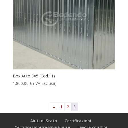
Box Auto 3×5 (Cod.11)
1.800,00
€
(IVA Esclusa)
←
1
2
3
Aiuti di Stato
Certificazioni
Certificazioni Passive House
Lavora con Noi