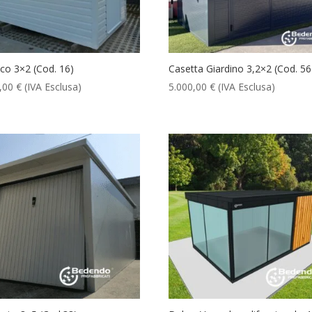
co 3×2 (Cod. 16)
Casetta Giardino 3,2×2 (Cod. 56
0,00
€
(IVA Esclusa)
5.000,00
€
(IVA Esclusa)