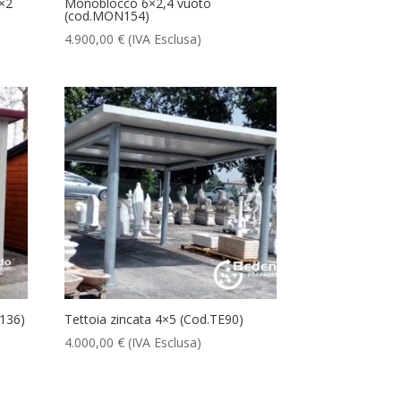
4×2
Monoblocco 6×2,4 vuoto
(cod.MON154)
4.900,00
€
(IVA Esclusa)
G136)
Tettoia zincata 4×5 (Cod.TE90)
4.000,00
€
(IVA Esclusa)