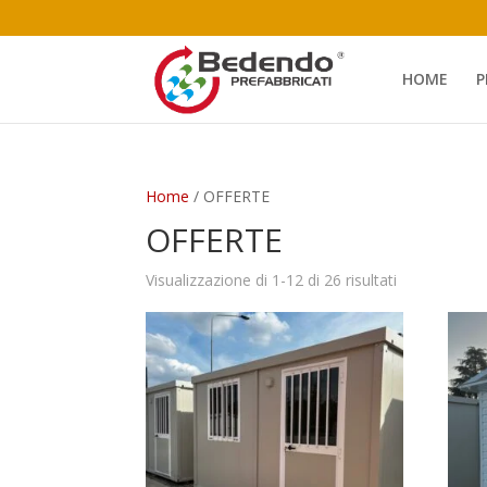
HOME
P
Home
/ OFFERTE
OFFERTE
Ordina
Visualizzazione di 1-12 di 26 risultati
in
base
al
più
recente