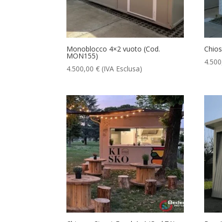
Monoblocco 4×2 vuoto (Cod.
Chios
MON155)
4.50
4.500,00
€
(IVA Esclusa)