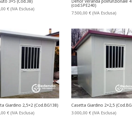
uto 3×5 (Cod.38)
Dehor Veranda polifunzionale 
(cod.SPE240)
0,00
€
(IVA Esclusa)
7.500,00
€
(IVA Esclusa)
ta Giardino 2,5×2 (Cod.BG138)
Casetta Giardino 2×2,5 (Cod.B
0,00
€
(IVA Esclusa)
3.000,00
€
(IVA Esclusa)