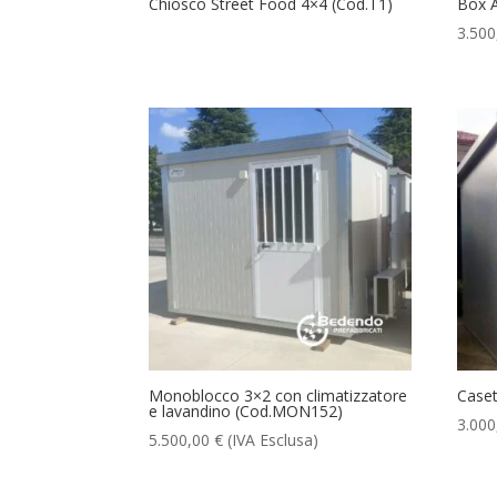
Chiosco Street Food 4×4 (Cod.T1)
Box A
3.50
Monoblocco 3×2 con climatizzatore
Caset
e lavandino (Cod.MON152)
3.00
5.500,00
€
(IVA Esclusa)