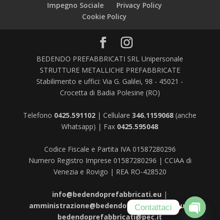
Impegno Sociale
Privacy Policy
Cookie Policy
BEDENDO PREFABBRICATI SRL Unipersonale
STRUTTURE METALLICHE PREFABBRICATE
Stabilimento e uffici: Via G. Galilei, 98 - 45021 -
Crocetta di Badia Polesine (RO)
Telefono
0425.591102
| Cellulare
346.1159068
(anche
Whatsapp) | Fax
0425.595048
Codice Fiscale e Partita IVA 01587280296
Numero Registro Imprese 01587280296 | CCIAA di
Venezia e Rovigo | REA RO-428520
info@bedendoprefabbricati.eu
|
amministrazione@bedendoprefabbricati.eu
|
Contattaci
bedendoprefabbricati@pec.it